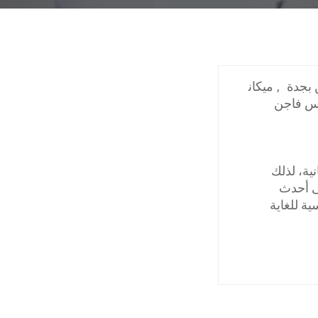
بجدة
,
ميكان
س فاجن
ة، لذلك
ى أحدث
ة للغاية