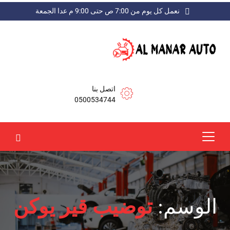
نعمل كل يوم من 7:00 ص حتى 9:00 م عدا الجمعة
اتصل بنا
0500534744
الوسم:
توضيب قير يوكن