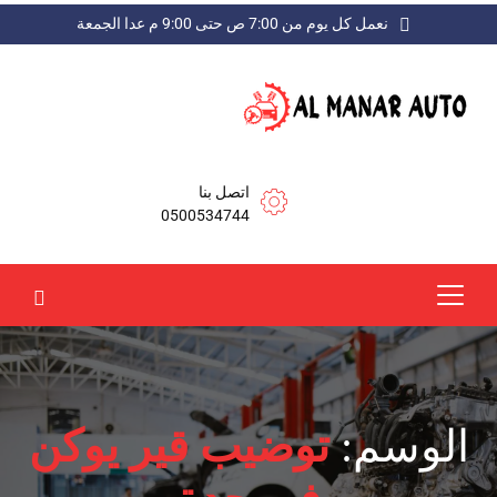
نعمل كل يوم من 7:00 ص حتى 9:00 م عدا الجمعة
اتصل بنا
0500534744
الوسم:
توضيب قير يوكن