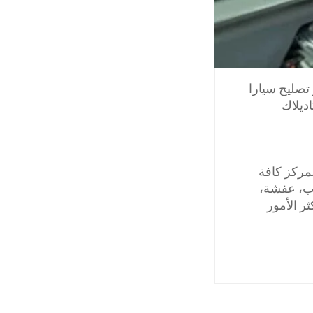
تصليح سيارا
ديلاك
مركز كافة
يب، عفشة،
ر الأمور