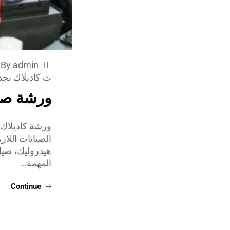
By admin
ت كاديلاك بجد
ورشة صيا
ورشة كاديلاك 
الصيانات اللا
هيدروليك، صيان
المهمة…
Continue