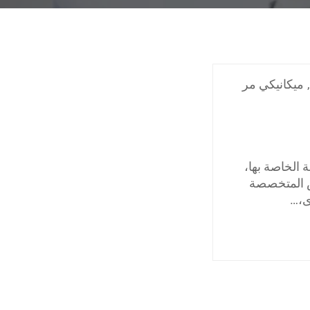
,
ميكانيكي مر
الخاصة بها،
ش المتخصصة
ى،…