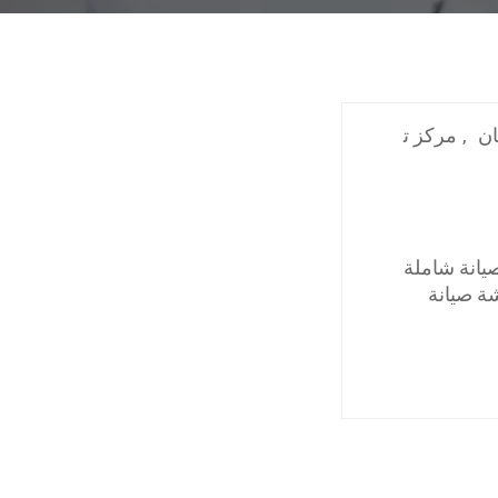
ان
,
مركز ت
يانة شاملة
شة صيانة