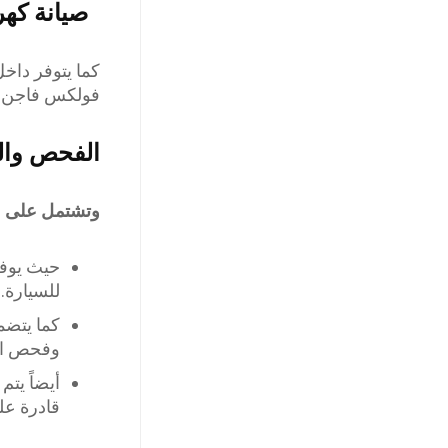
صيانة كهر
كما يتوفر داخل
فولكس فاجن، وي
الفحص والص
وتشتمل على عد
حيث يوفر
للسيارة.
كما يتضم
وفحص الف
أيضاً يتم
قادرة عل