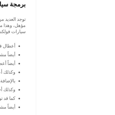
برمجة سيا
توجد العديد 
مؤهل، وهذا م
سيارات فولكس
أعطال في 
أيضاً مش
أيضاً أع
وكذلك أع
بالإضافة
وكذلك أ
كما قد ت
أيضاً مش