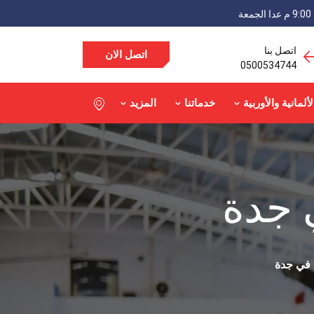
اتصل بنا
اتصل الان
0500534744
لألمانية والأوربية
خدماتنا
المزيد
 جدة
في جدة