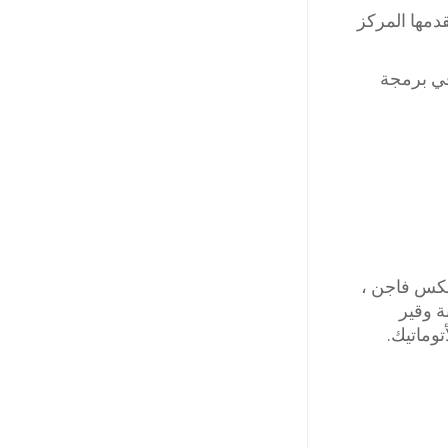
دمها المركز
في برمجة
لكس فاجن ،
ة وقير
وماتيك.