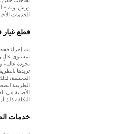
بخاخات حقن وق
ورش بوية – أع
الخدمات الأخر
قطع غيار ف
يتم إجراء فحص
بمستوى عالٍ 
بجودة عالية، و
تريدها بالطري
المختلفة، لذل
الطريقة الصحي
الأصلية هي ال
التكلفة ذلك أن
خدمات الصي