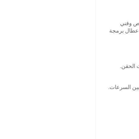
صص وفني
أعطال برمجة
 الحقن.
بين السرعات.