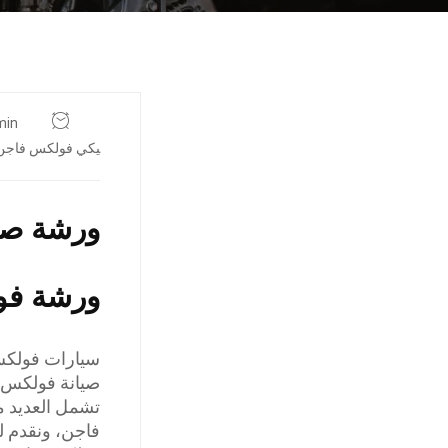
min
يكي فولكس فاجن 
ورشة صي
ورشة فو
سيارات فولكس 
صيانة فولكس ف
تشمل العديد م
فاجن، ونقدم 