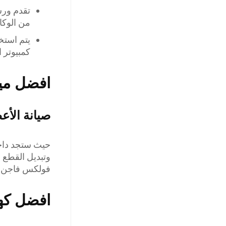
تقدم ورش
من الوكا
يتم استخ
كمبيوتر ا
افضل مي
صيانة الأع
حيث ستجد داخل
وتبديل القطع ا
فولكس فاجن، و
افضل كه