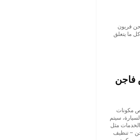
حن فريون
كل ما يتعلق
 فاجن
ص مكونات
لسيارة، سيتم
الخدمات مثل
جن – تنظيف