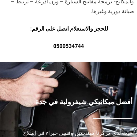
والمكابح- برمجة مفاتيح السيارة – وزن اذرعة – تربيط –
صيانة دورية وغيرها.
للحجز والاستعلام اتصل على الرقم:
0500534744
أفضل ميكانيكي شيفرولية في جدة
حيث لدى مركزنا مهندسين وفنيين خبراء في اصلاح