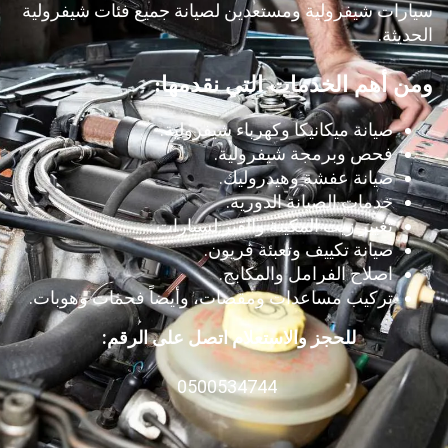
سيارات شيفرولية ومستعدين لصيانة جميع فئات شيفرولية
الحديثة.
ومن أهم الخدمات التي نقدمها:
صيانة ميكانيكا وكهرباء شيفرولية.
فحص وبرمجة شيفرولية.
صيانة عفشة وهيدروليك.
خدمات الصيانة الدورية.
تغيير زيت المكينة والقير لسيارات.
صيانة تكييف وتعبئة فريون.
اصلاح الفرامل والمكابج.
تركيب مساعدات ومقصات، وأيضاً فحمات وهوبات.
للحجز والاستعلام اتصل على الرقم:
0500534744